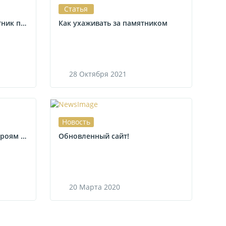
Статья
Когда устанавливать памятник после похорон
Как ухаживать за памятником
28
Октября
2021
Новость
Установлены памятники героям погибшим 1 февраля 2020 г.
Обновленный сайт!
20
Марта
2020