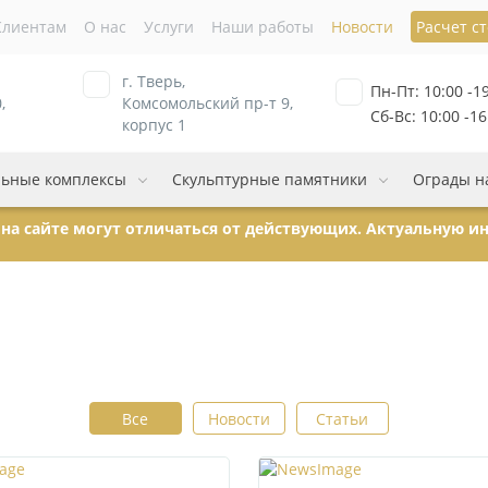
Клиентам
О нас
Услуги
Наши работы
Новости
Расчет с
г. Тверь,
Пн-Пт: 10:00 -1
,
Комсомольский пр-т 9,
Сб-Вс: 10:00 -16
корпус 1
ьные комплексы
Скульптурные памятники
Ограды н
ы на сайте могут отличаться от действующих. Актуальную 
Все
Новости
Статьи