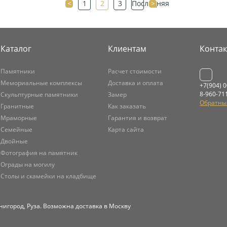
<
1
2
3
Последняя
>
Каталог
Клиентам
Конта
Памятники
Расчет стоимости
Мемориальные комплексы
Доставка и оплата
+7(904) 
8-960-71
Скульптурные памятники
Замер
Обратны
Гранитные
Как заказать
Мраморные
Гарантия и возврат
Семейные
Карта сайта
Двойные
Фотография на памятник
Ограды на могилу
Столы и скамейки на кладбище
нигород, Руза. Возможна доставка в Москву