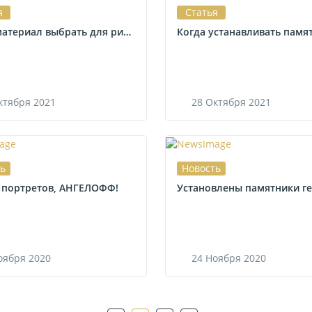
я
Статья
Какой материал выбрать для ритуального памятника
ктября
2021
28
Октября
2021
ть
Новость
 портретов, АНГЕЛОФФ!
оября
2020
24
Ноября
2020