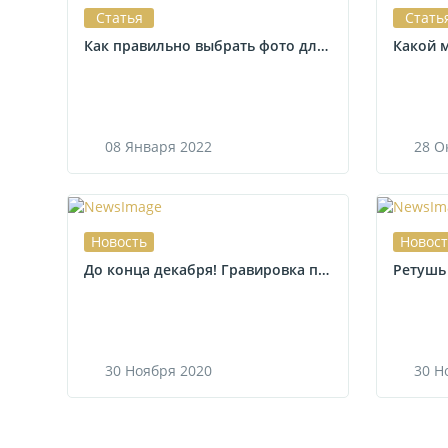
Статья
Стать
Как правильно выбрать фото для портрета на памятник
08
Января
2022
28
О
Новость
Новос
До конца декабря! Гравировка портрета на памятнике БЕСПЛАТНО
Ретушь
30
Ноября
2020
30
Н