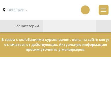
Осташков
Все категории
В связи с колебаниями курсов валют, цены на сайте могут
отличаться от действующих. Актуальную информацию
просим уточнять у менеджеров.
Изготовление надгробных
памятников в Осташкове
Мы постоянно самосовершенствуемся, работая над созданием новейших
моделей из разных пород камня, внедряем новые технологии, являемся
лидерами в области современной обработки камня, нанесения надписей,
портретов и барельефов с применением новейшего оборудования.