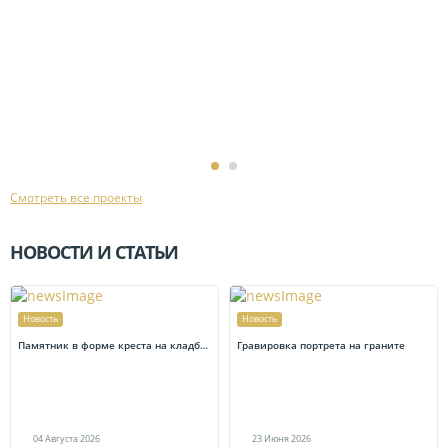
Смотреть все проекты
НОВОСТИ И СТАТЬИ
Новость
Новость
Памятник в форме креста на кладбище: как выбрать, чтобы он не треснул и соответствовал канонам
Гравировка портрета на граните
04
Августа
2026
23
Июня
2026