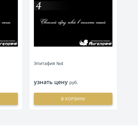
Эпитафия №4
Эпи
узнать цену
узн
руб.
В КОРЗИНУ