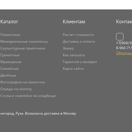
Каталог
Клиентам
Конта
Памятники
Расчет стоимости
Мемориальные комплексы
Доставка и оплата
+7(904) 
8-960-71
Скульптурные памятники
Замер
Обратны
Гранитные
Как заказать
Мраморные
Гарантия и возврат
Семейные
Карта сайта
Двойные
Фотография на памятник
Ограды на могилу
Столы и скамейки на кладбище
нигород, Руза. Возможна доставка в Москву