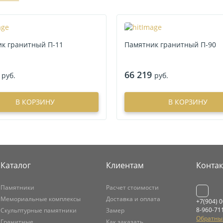
к гранитный П-11
Памятник гранитный П-90
66 219
руб.
руб.
В КОРЗИНУ
В КОРЗИНУ
Каталог
Клиентам
Конта
Памятники
Расчет стоимости
Мемориальные комплексы
Доставка и оплата
+7(904) 
8-960-71
Скульптурные памятники
Замер
Обратны
Гранитные
Как заказать