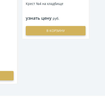
Крест №4 на кладбище
Крес
узнать цену
узн
руб.
В КОРЗИНУ