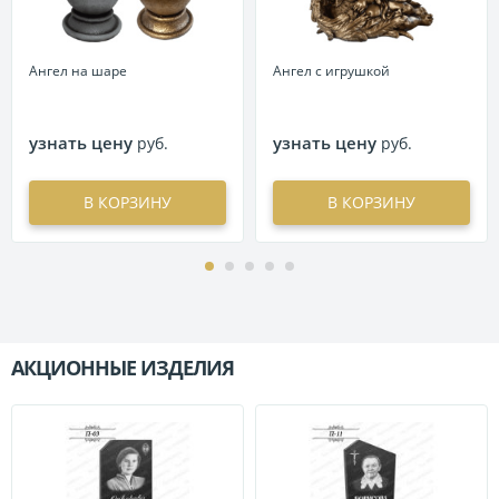
Ангел на шаре
Ангел с игрушкой
узнать цену
узнать цену
руб.
руб.
В КОРЗИНУ
В КОРЗИНУ
АКЦИОННЫЕ ИЗДЕЛИЯ
П