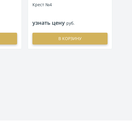
Крест №4
Кре
узнать цену
узн
руб.
В КОРЗИНУ