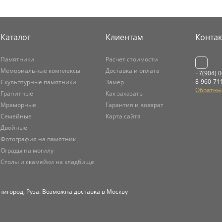
Каталог
Клиентам
Конта
Памятники
Расчет стоимости
Мемориальные комплексы
Доставка и оплата
+7(904) 
8-960-71
Скульптурные памятники
Замер
Обратны
Гранитные
Как заказать
Мраморные
Гарантия и возврат
Семейные
Карта сайта
Двойные
Фотография на памятник
Ограды на могилу
Столы и скамейки на кладбище
нигород, Руза. Возможна доставка в Москву