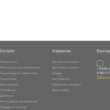
Каталог
Клиентам
Конта
Памятники
Расчет стоимости
Мемориальные комплексы
Доставка и оплата
+7(904) 
8-960-71
Скульптурные памятники
Замер
Обратны
Гранитные
Как заказать
Мраморные
Гарантия и возврат
Семейные
Карта сайта
Двойные
Фотография на памятник
Ограды на могилу