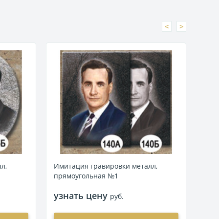
<
>
л,
Имитация гравировки металл,
Ими
прямоугольная №1
пря
узнать цену
узн
руб.