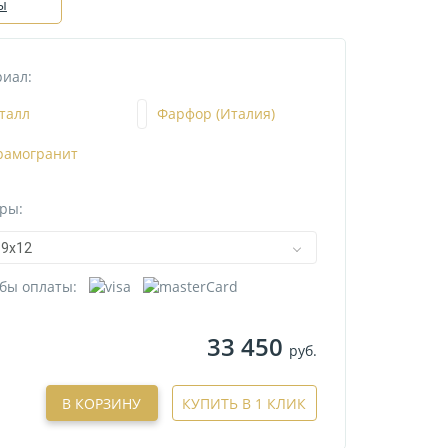
ы
иал:
талл
Фарфор (Италия)
рамогранит
ры:
9х12
бы оплаты:
33 450
руб.
В КОРЗИНУ
КУПИТЬ В 1 КЛИК