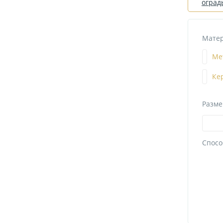
оград
Матер
Ме
Ке
Разме
Спосо