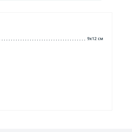
9х12
см