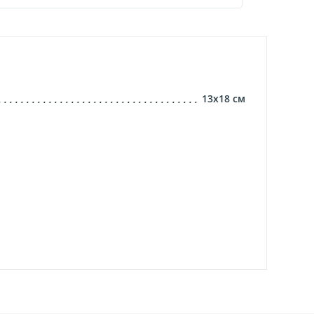
13х18
см