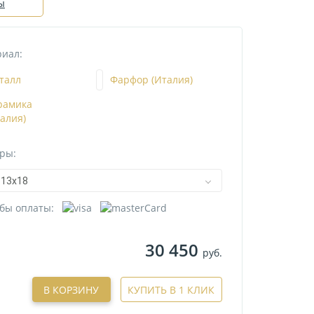
ы
иал:
талл
Фарфор (Италия)
рамика
талия)
ры:
13х18
бы оплаты:
30 450
руб.
В КОРЗИНУ
КУПИТЬ В 1 КЛИК