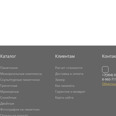
Каталог
Клиентам
Конта
Памятники
Расчет стоимости
Мемориальные комплексы
Доставка и оплата
+7(904) 
8-960-71
Скульптурные памятники
Замер
Обратны
Гранитные
Как заказать
Мраморные
Гарантия и возврат
Семейные
Карта сайта
Двойные
Фотография на памятник
Ограды на могилу