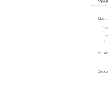
оград
Матер
Ме
Ке
(И
Разме
Спосо