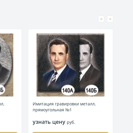
<
>
л,
Имитация гравировки металл,
Ими
прямоугольная №1
пря
узнать цену
узн
руб.