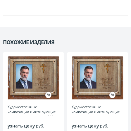
ПОХОЖИЕ ИЗДЕЛИЯ
П
Художественные
Художественные
композиции имитирующие
композиции имитирующие
текстуру камня металл №1
текстуру камня керамика
(Россия) №1
узнать цену
узнать цену
руб.
руб.