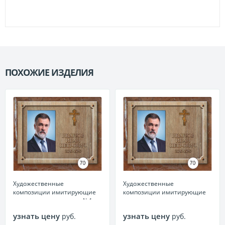
ПОХОЖИЕ ИЗДЕЛИЯ
П
Художественные
Художественные
композиции имитирующие
композиции имитирующие
текстуру камня металл №1
текстуру камня керамика
(Россия) №1
узнать цену
узнать цену
руб.
руб.