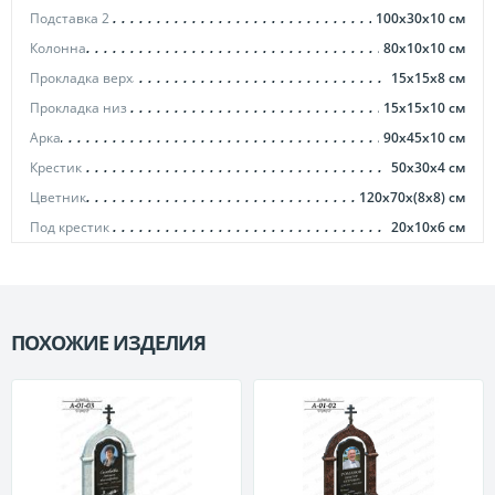
Подставка 2
100х30х10
см
Колонна
80х10х10
см
Прокладка верх
15х15х8
см
Прокладка низ
15x15x10
см
Арка
90х45х10
см
Крестик
50х30х4
см
Цветник
120x70x(8x8)
см
Под крестик
20х10х6
см
ПОХОЖИЕ ИЗДЕЛИЯ
П