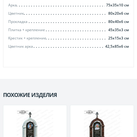
Арка
75х35х10
см
Цветник
80х20х6
см
Прокладка
80х40х6
см
Плитка + крепление
45х35х3
см
Крестик + крепление
25х15х3
см
Цветник арка
42,5х85х6
см
ПОХОЖИЕ ИЗДЕЛИЯ
П