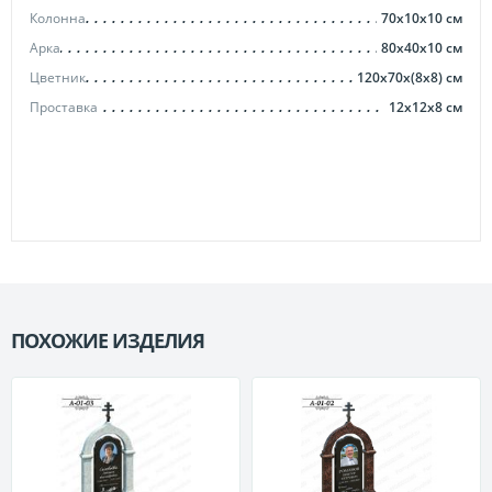
Колонна
70х10х10
см
Арка
80х40х10
см
Цветник
120x70x(8x8)
см
Проставка
12х12х8
см
ПОХОЖИЕ ИЗДЕЛИЯ
П