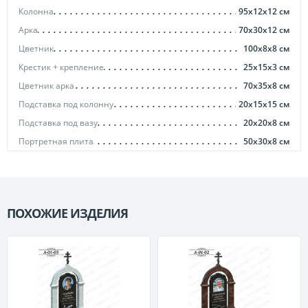
Колонна
95х12х12
см
Арка
70х30х12
см
Цветник
100х8х8
см
Крестик + крепление
25х15х3
см
Цветник арка
70х35х8
см
Подставка под колонну
20х15х15
см
Подставка под вазу
20х20х8
см
Портретная плита
50х30х8
см
ПОХОЖИЕ ИЗДЕЛИЯ
П