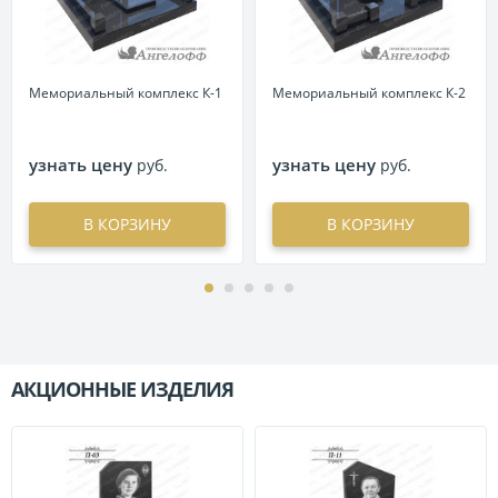
Мемориальный комплекс К-1
Мемориальный комплекс К-2
узнать цену
узнать цену
руб.
руб.
В КОРЗИНУ
В КОРЗИНУ
АКЦИОННЫЕ ИЗДЕЛИЯ
П