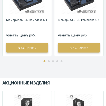
Мемориальный комплекс К-1
Мемориальный комплекс К-2
узнать цену
узнать цену
руб.
руб.
В КОРЗИНУ
В КОРЗИНУ
АКЦИОННЫЕ ИЗДЕЛИЯ
П