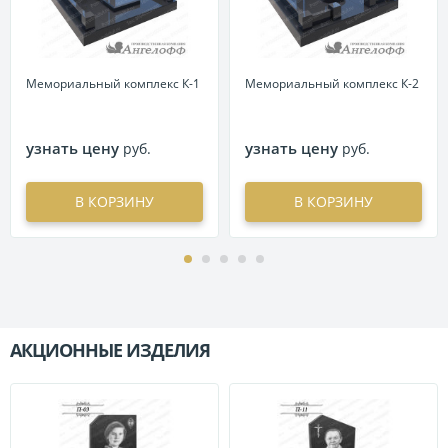
Мемориальный комплекс К-1
Мемориальный комплекс К-2
узнать цену
узнать цену
руб.
руб.
В КОРЗИНУ
В КОРЗИНУ
АКЦИОННЫЕ ИЗДЕЛИЯ
П