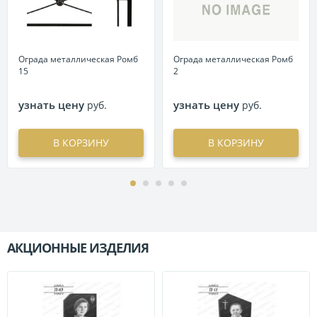
Ограда металлическая Ромб
Ограда металлическая Ромб
15
2
узнать цену
узнать цену
руб.
руб.
В КОРЗИНУ
В КОРЗИНУ
АКЦИОННЫЕ ИЗДЕЛИЯ
П