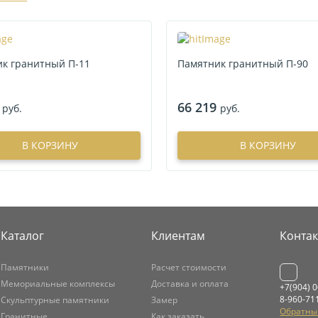
к гранитный П-11
Памятник гранитный П-90
66 219
руб.
руб.
В КОРЗИНУ
В КОРЗИНУ
Каталог
Клиентам
Конта
Памятники
Расчет стоимости
Мемориальные комплексы
Доставка и оплата
+7(904) 
8-960-71
Скульптурные памятники
Замер
Обратны
Гранитные
Как заказать