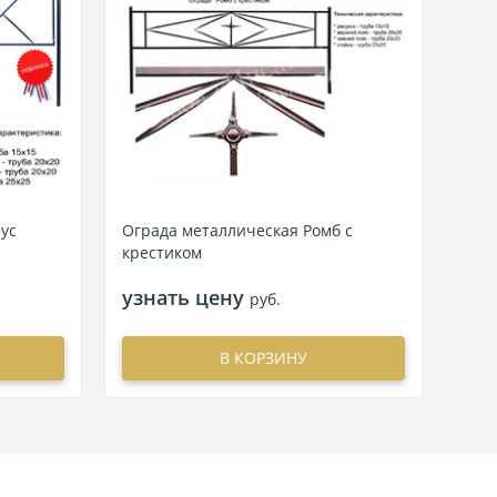
ус
Ограда металлическая Ромб с
Огра
крестиком
узнать цену
узн
руб.
В КОРЗИНУ