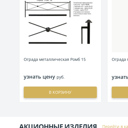
Ограда металлическая Ромб 15
Ограда 
узнать цену
узнат
руб.
В КОРЗИНУ
АКЦИОННЫЕ ИЗДЕЛИЯ
Перейти в к