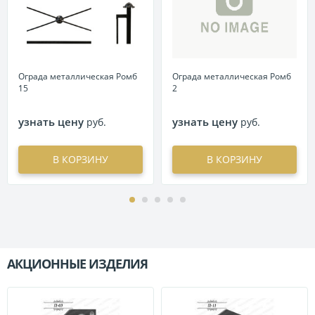
Ограда металлическая Ромб
Ограда металлическая Ромб
15
2
узнать цену
узнать цену
руб.
руб.
В КОРЗИНУ
В КОРЗИНУ
АКЦИОННЫЕ ИЗДЕЛИЯ
П