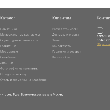
Каталог
Клиентам
Конта
Памятники
Расчет стоимости
Мемориальные комплексы
Доставка и оплата
+7(904) 
8-960-71
Скульптурные памятники
Замер
Обратны
Гранитные
Как заказать
Мраморные
Гарантия и возврат
Семейные
Карта сайта
Двойные
Фотография на памятник
Ограды на могилу
Столы и скамейки на кладбище
нигород, Руза. Возможна доставка в Москву