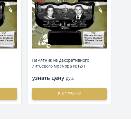
Памятник из декоративного
Пам
литьевого мрамора №12/1
лит
узнать цену
узн
руб.
В КОРЗИНУ