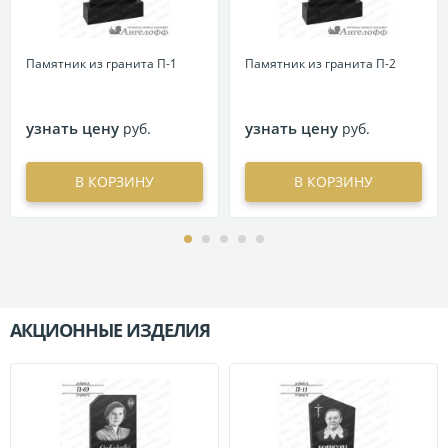
Памятник из гранита П-1
Памятник из гранита П-2
узнать цену
узнать цену
руб.
руб.
В КОРЗИНУ
В КОРЗИНУ
АКЦИОННЫЕ ИЗДЕЛИЯ
П