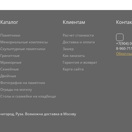
Каталог
Клиентам
Конта
Памятники
Расчет стоимости
Мемориальные комплексы
Доставка и оплата
+7(904) 
8-960-71
Скульптурные памятники
Замер
Обратны
Гранитные
Как заказать
Мраморные
Гарантия и возврат
Семейные
Карта сайта
Двойные
Фотография на памятник
Ограды на могилу
Столы и скамейки на кладбище
нигород, Руза. Возможна доставка в Москву