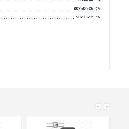
80х50(8х6)
см
50х15х15
см
<
>