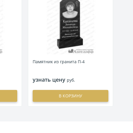
Пам
узн
Памятник из гранита П-4
узнать цену
руб.
В КОРЗИНУ