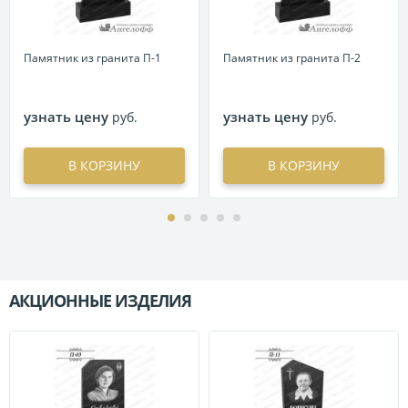
Памятник из гранита П-1
Памятник из гранита П-2
узнать цену
узнать цену
руб.
руб.
В КОРЗИНУ
В КОРЗИНУ
АКЦИОННЫЕ ИЗДЕЛИЯ
П