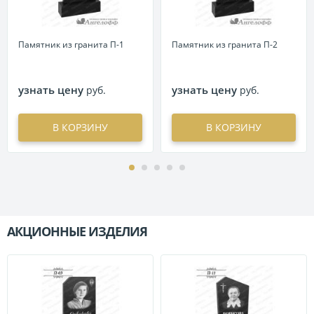
Памятник из гранита П-1
Памятник из гранита П-2
узнать цену
узнать цену
руб.
руб.
В КОРЗИНУ
В КОРЗИНУ
АКЦИОННЫЕ ИЗДЕЛИЯ
П