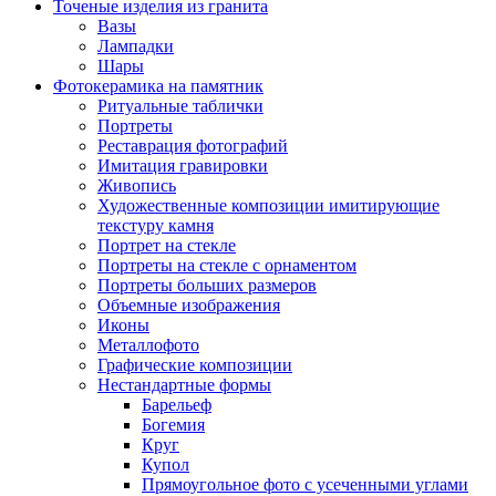
Точеные изделия из гранита
Вазы
Лампадки
Шары
Фотокерамика на памятник
Ритуальные таблички
Портреты
Реставрация фотографий
Имитация гравировки
Живопись
Художественные композиции имитирующие
текстуру камня
Портрет на стекле
Портреты на стекле с орнаментом
Портреты больших размеров
Объемные изображения
Иконы
Металлофото
Графические композиции
Нестандартные формы
Барельеф
Богемия
Круг
Купол
Прямоугольное фото с усеченными углами