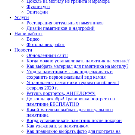
Цоколь на могилу из гранита и мрамора
Фурнитура
Эпитафии
Услуги
Реставрация ритуальных памятников
Дизайн памятников и надгробий
Наши работы
Видео
Фото наших работ
Новости
Обновленный сайт!
Когда можно устанавливать памятник на могиле?
Как выбрать материал для памятника на могилу?
Уход за памятником - как поддерживать и
сохранить первоначальный вид камня
Установлены памятники героям погибшим 1
февраля 2020 г.
Ретушь портретов, АНГЕЛОФФ!
До конца декабря! Гравировка портрета на
памятнике БЕСПЛАТНО
Какой материал выбрать для ритуального
памятника
Когда устанавливать памятник после похорон
Как ухаживать за памятником
Как правильно выбрать фото для портрета на