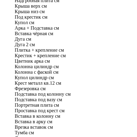
Надгробная плита
см
Крыша верх
см
Крыша низ
см
Под крестик
см
Купол
см
Арка + Подставка
см
Вставка чёрная
см
Дуга
см
Дуга 2
см
Плитка + крепление
см
Крестик + крепление
см
Цветник арка
см
Колонна цилиндр
см
Колонна с фаской
см
Купол цилиндр
см
Крест металл кв.12
см
Фрезеровка
см
Подставка под колонну
см
Подставка под вазу
см
Портретная плита
см
Проставка под крест
см
Вставка в колонну
см
Вставка в арку
см
Врезка вставок
см
Тумба
см