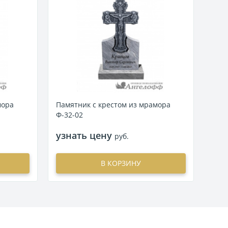
Пам
Ф-34
узн
мора
Памятник с крестом из мрамора
Ф-32-02
узнать цену
руб.
В КОРЗИНУ