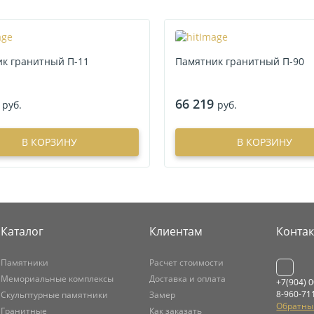
к гранитный П-11
Памятник гранитный П-90
66 219
руб.
руб.
В КОРЗИНУ
В КОРЗИНУ
Каталог
Клиентам
Конта
Памятники
Расчет стоимости
Мемориальные комплексы
Доставка и оплата
+7(904) 
8-960-71
Скульптурные памятники
Замер
Обратны
Гранитные
Как заказать