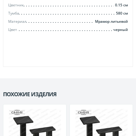
Цветник
0.15
см
Тумба
580
см
Материал
Мрамор литьевой
Цвет
черный
ПОХОЖИЕ ИЗДЕЛИЯ
П