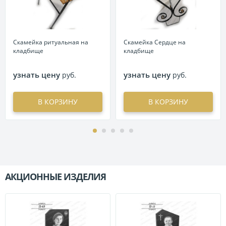
Скамейка ритуальная на
Скамейка Сердце на
кладбище
кладбище
узнать цену
узнать цену
руб.
руб.
В КОРЗИНУ
В КОРЗИНУ
АКЦИОННЫЕ ИЗДЕЛИЯ
П