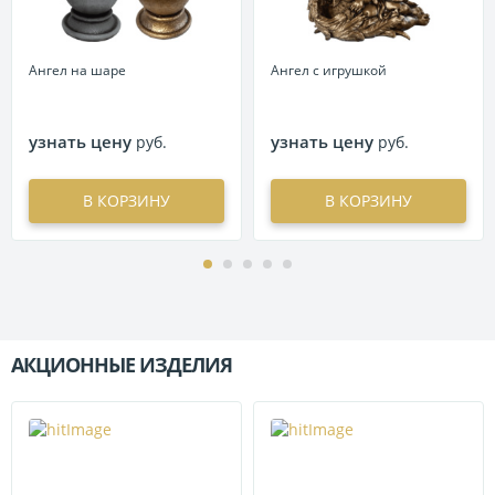
Ангел на шаре
Ангел с игрушкой
узнать цену
узнать цену
руб.
руб.
В КОРЗИНУ
В КОРЗИНУ
АКЦИОННЫЕ ИЗДЕЛИЯ
П