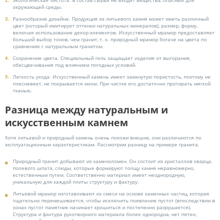
Экологическая чистота. В состав сырья не входят вещества, опасные для
окружающей среды.
Разнообразие дизайна. Продукция из литьевого камня может иметь различный
цвет (который имитирует оттенки натуральных минералов), размер, форму,
включая использование декор-элементов. Искусственный мрамор предоставляет
больший выбор тонов, чем гранит, т. к. природный мрамор богаче на цвета по
сравнению с натуральным гранитом.
Сохранение цвета. Специальный гель защищает изделия от выгорания,
обесцвечивания под влиянием погодных условий.
Легкость ухода. Искусственный камень имеет замкнутую пористость, поэтому не
плесневеет, не покрывается мхом. При чистке его достаточно протирать мягкой
тканью.
Разница между натуральным и
искусственным камнем
Хотя литьевой и природный камень очень похожи внешне, они различаются по
эксплуатационным характеристикам. Рассмотрим разницу на примере гранита.
Природный гранит добывают из каменоломен. Он состоит из кристаллов кварца,
полевого шпата, слюды, которые формируют толщу камня неравномерно,
естественным путем. Соответственно материал имеет неоднородную,
уникальную для каждой плиты структуру и фактуру.
Литьевой мрамор изготавливают из смеси на основе каменных частиц, которая
тщательно перемешивается, чтобы исключить появление пустот (впоследствии в
зонах пустот памятник начинает крошиться и постепенно разрушается).
Структура и фактура рукотворного материала более однородна, нет пятен,