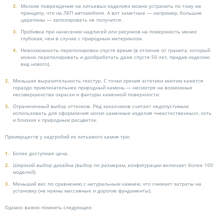
Мелкие повреждения на литьевых изделиях можно устранить по тому же
принципу, что на ЛКП автомобиля. А вот заметные — например, большие
царапины — заполировать не получится.
Пробивка при нанесении надписей или рисунков на поверхность менее
глубокая, чем в случае с природным материалом.
Невозможность переполировки спустя время (в отличие от гранита, который
можно переполировать и дообработать даже спустя 50 лет, придав изделию
вид нового).
Меньшая выразительность текстур. С точки зрения эстетики многим кажется
гораздо привлекательнее природный камень — несмотря на возможные
несовершенства окраски и фактуры каменной поверхности.
Ограниченный выбор оттенков. Ряд заказчиков считает недопустимым
использовать для оформления могил каменные изделия «неестественных», хоть
и близких к природным расцветок.
Преимуществ у надгробий из литьевого камня три:
Более доступная цена.
Широкий выбор дизайна (выбор по размерам, конфигурации включает более 100
моделей).
Меньший вес по сравнению с натуральным камнем, что снижает затраты на
установку (не нужны массивные и дорогие фундаменты).
Однако важно помнить следующее: