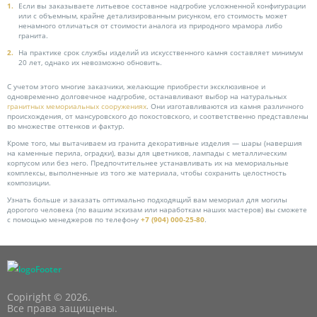
Если вы заказываете литьевое составное надгробие усложненной конфигурации
или с объемным, крайне детализированным рисунком, его стоимость может
ненамного отличаться от стоимости аналога из природного мрамора либо
гранита.
На практике срок службы изделий из искусственного камня составляет минимум
20 лет, однако их невозможно обновить.
С учетом этого многие заказчики, желающие приобрести эксклюзивное и
одновременно долговечное надгробие, останавливают выбор на натуральных
гранитных мемориальных сооружениях
. Они изготавливаются из камня различного
происхождения, от мансуровского до покостовского, и соответственно представлены
во множестве оттенков и фактур.
Кроме того, мы вытачиваем из гранита декоративные изделия — шары (навершия
на каменные перила, оградки), вазы для цветников, лампады с металлическим
корпусом или без него. Предпочтительнее устанавливать их на мемориальные
комплексы, выполненные из того же материала, чтобы сохранить целостность
композиции.
Узнать больше и заказать оптимально подходящий вам мемориал для могилы
дорогого человека (по вашим эскизам или наработкам наших мастеров) вы сможете
с помощью менеджеров по телефону
+7 (904) 000-25-80
.
Copiright © 2026.
Все права защищены.