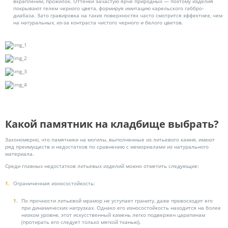
вкраплений, прожилок. Оттенки зачастую ярче природных — поэтому изделия
покрывают гелем черного цвета, формируя имитацию карельского габбро-
диабаза. Зато гравировка на таких поверхностях часто смотрится эффектнее, чем
на натуральных, из-за контраста чистого черного и белого цветов.
Какой памятник на кладбище выбрать?
Закономерно, что памятники на могилы, выполненные из литьевого камня, имеют
ряд преимуществ и недостатков по сравнению с мемориалами из натурального
материала.
Среди главных недостатков литьевых изделий можно отметить следующие:
Ограниченная износостойкость:
По прочности литьевой мрамор не уступает граниту, даже превосходит его
при динамических нагрузках. Однако его износостойкость находится на более
низком уровне, этот искусственный камень легко подвержен царапинам
(протирать его следует только мягкой тканью).