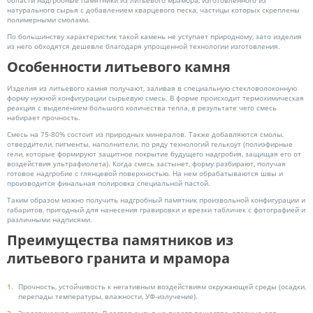
области надгробные памятники из литьевого мрамора, изготовленного из
натурального сырья с добавлением кварцевого песка, частицы которых скреплены
полимерными смолами.
По большинству характеристик такой камень не уступает природному, зато изделия
из него обходятся дешевле благодаря упрощенной технологии изготовления.
Особенности литьевого камня
Изделия из литьевого камня получают, заливая в специальную стекловолоконную
форму нужной конфигурации сырьевую смесь. В форме происходит термохимическая
реакция с выделением большого количества тепла, в результате чего смесь
набирает прочность.
Смесь на 75-80% состоит из природных минералов. Также добавляются смолы,
отвердители, пигменты, наполнители, по ряду технологий гелькоут (полиэфирные
гели, которые формируют защитное покрытие будущего надгробия, защищая его от
воздействия ультрафиолета). Когда смесь застынет, форму разбирают, получая
готовое надгробие с глянцевой поверхностью. На нем обрабатываются швы и
производится финальная полировка специальной пастой.
Таким образом можно получить надгробный памятник произвольной конфигурации и
габаритов, пригодный для нанесения гравировки и врезки табличек с фотографией и
различными надписями.
Преимущества памятников из
литьевого гранита и мрамора
Прочность, устойчивость к негативным воздействиям окружающей среды (осадки,
перепады температуры, влажности, УФ-излучение).