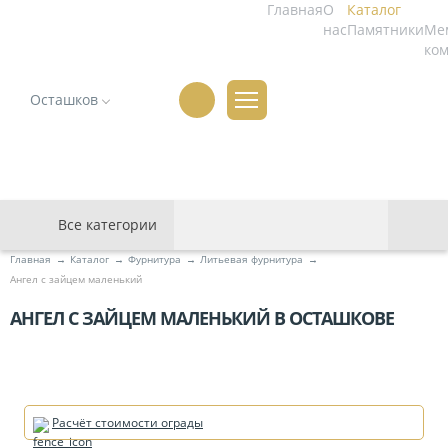
Главная
О
Каталог
нас
Памятники
Ме
ко
Осташков
В связи с колебаниями курсов валют, цены на сайте могут
отличаться от действующих. Актуальную информацию
просим уточнять у менеджеров.
Все категории
Главная
Каталог
Фурнитура
Литьевая фурнитура
Ангел с зайцем маленький
АНГЕЛ С ЗАЙЦЕМ МАЛЕНЬКИЙ В ОСТАШКОВЕ
Расчёт стоимости ограды