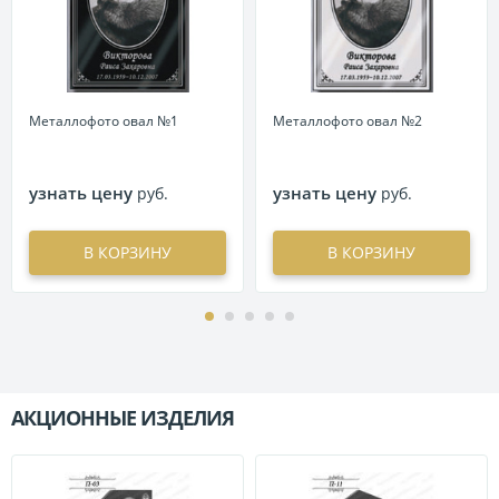
Металлофото овал №1
Металлофото овал №2
узнать цену
узнать цену
руб.
руб.
В КОРЗИНУ
В КОРЗИНУ
АКЦИОННЫЕ ИЗДЕЛИЯ
П