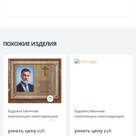
ПОХОЖИЕ ИЗДЕЛИЯ
П
Художественные
Художественные
композиции имитирующие
композиции имитирующие
текстуру камня металл №1
текстуру камня керамика
(Россия) №1
узнать цену
узнать цену
руб.
руб.