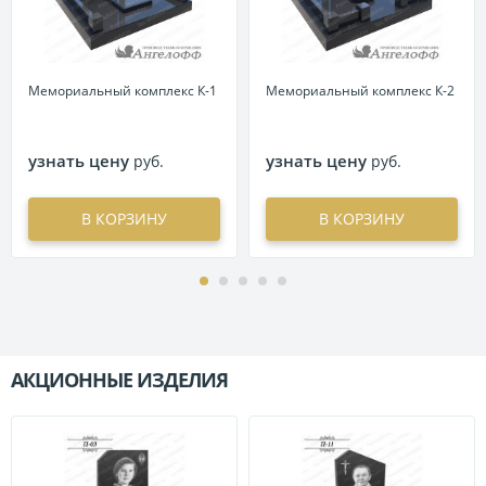
Мемориальный комплекс К-1
Мемориальный комплекс К-2
узнать цену
узнать цену
руб.
руб.
В КОРЗИНУ
В КОРЗИНУ
АКЦИОННЫЕ ИЗДЕЛИЯ
П