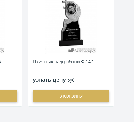
Пам
узн
6
Памятник надгробный Ф-147
узнать цену
руб.
В КОРЗИНУ