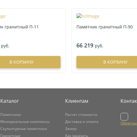
к гранитный П-11
Памятник гранитный П-90
66 219
руб.
руб.
В КОРЗИНУ
В КОРЗИНУ
Каталог
Клиентам
Конта
Памятники
Расчет стоимости
Мемориальные комплексы
Доставка и оплата
Обратны
Скульптурные памятники
Замер
Гранитные
Как заказать