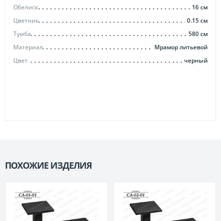
Обелиск
16
см
Цветник
0.15
см
Тумба
580
см
Материал
Мрамор литьевой
Цвет
черный
ПОХОЖИЕ ИЗДЕЛИЯ
П