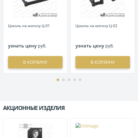
Цоколь на могилу Ц-01
Цоколь на могилу Ц-02
узнать цену
узнать цену
руб.
руб.
В КОРЗИНУ
В КОРЗИНУ
АКЦИОННЫЕ ИЗДЕЛИЯ
П