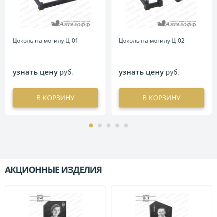
Цоколь на могилу Ц-01
Цоколь на могилу Ц-02
узнать цену
узнать цену
руб.
руб.
В КОРЗИНУ
В КОРЗИНУ
АКЦИОННЫЕ ИЗДЕЛИЯ
П