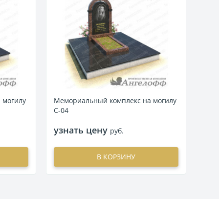
 могилу
Мемориальный комплекс на могилу
Мем
С-04
С-05
узнать цену
узн
руб.
В КОРЗИНУ