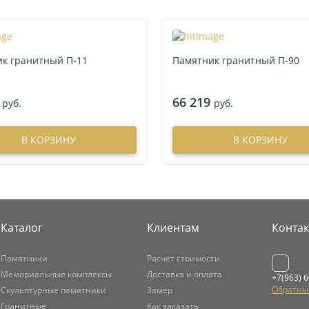
к гранитный П-11
Памятник гранитный П-90
66 219
руб.
руб.
В КОРЗИНУ
В КОРЗИНУ
Каталог
Клиентам
Конта
Памятники
Расчет стоимости
Мемориальные комплексы
Доставка и оплата
+7(963) 
Обратны
Скульптурные памятники
Замер
Гранитные
Как заказать