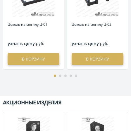
Цоколь на могилу Ц-01
Цоколь на могилу Ц-02
узнать цену
узнать цену
руб.
руб.
В КОРЗИНУ
В КОРЗИНУ
АКЦИОННЫЕ ИЗДЕЛИЯ
П