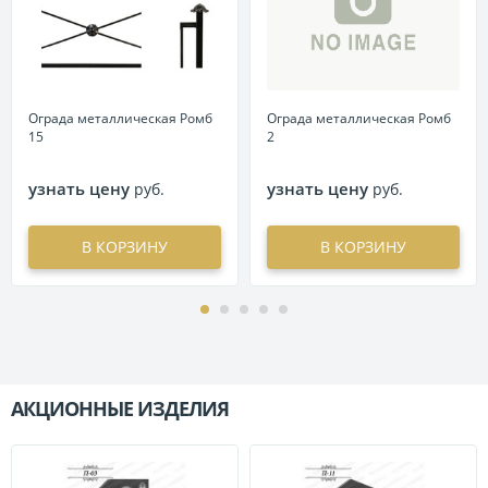
Ограда металлическая Ромб
Ограда металлическая Ромб
15
2
узнать цену
узнать цену
руб.
руб.
В КОРЗИНУ
В КОРЗИНУ
АКЦИОННЫЕ ИЗДЕЛИЯ
П