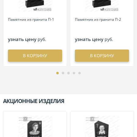
Памятник из гранита П-1
Памятник из гранита П-2
узнать цену
узнать цену
руб.
руб.
В КОРЗИНУ
В КОРЗИНУ
АКЦИОННЫЕ ИЗДЕЛИЯ
П