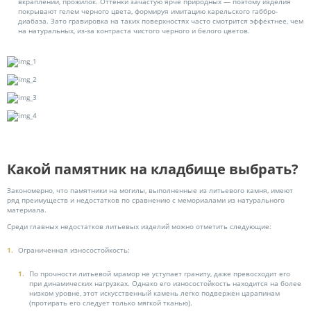
вкраплений, прожилок. Оттенки зачастую ярче природных — поэтому изделия
покрывают гелем черного цвета, формируя имитацию карельского габбро-
диабаза. Зато гравировка на таких поверхностях часто смотрится эффектнее, чем
на натуральных, из-за контраста чистого черного и белого цветов.
Какой памятник на кладбище выбрать?
Закономерно, что памятники на могилы, выполненные из литьевого камня, имеют
ряд преимуществ и недостатков по сравнению с мемориалами из натурального
материала.
Среди главных недостатков литьевых изделий можно отметить следующие:
Ограниченная износостойкость:
По прочности литьевой мрамор не уступает граниту, даже превосходит его
при динамических нагрузках. Однако его износостойкость находится на более
низком уровне, этот искусственный камень легко подвержен царапинам
(протирать его следует только мягкой тканью).