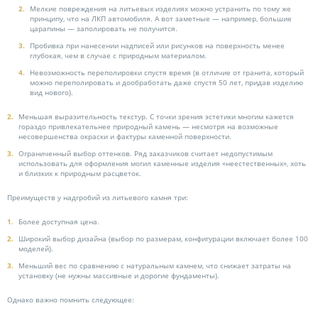
Мелкие повреждения на литьевых изделиях можно устранить по тому же
принципу, что на ЛКП автомобиля. А вот заметные — например, большие
царапины — заполировать не получится.
Пробивка при нанесении надписей или рисунков на поверхность менее
глубокая, чем в случае с природным материалом.
Невозможность переполировки спустя время (в отличие от гранита, который
можно переполировать и дообработать даже спустя 50 лет, придав изделию
вид нового).
Меньшая выразительность текстур. С точки зрения эстетики многим кажется
гораздо привлекательнее природный камень — несмотря на возможные
несовершенства окраски и фактуры каменной поверхности.
Ограниченный выбор оттенков. Ряд заказчиков считает недопустимым
использовать для оформления могил каменные изделия «неестественных», хоть
и близких к природным расцветок.
Преимуществ у надгробий из литьевого камня три:
Более доступная цена.
Широкий выбор дизайна (выбор по размерам, конфигурации включает более 100
моделей).
Меньший вес по сравнению с натуральным камнем, что снижает затраты на
установку (не нужны массивные и дорогие фундаменты).
Однако важно помнить следующее: