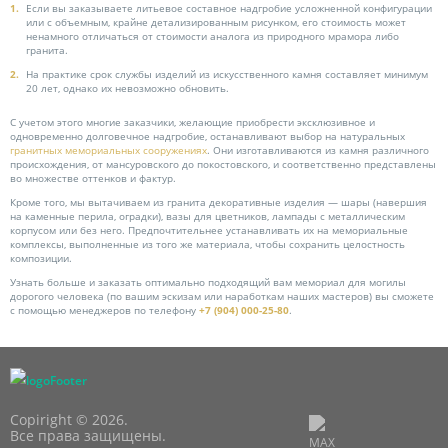
Если вы заказываете литьевое составное надгробие усложненной конфигурации
или с объемным, крайне детализированным рисунком, его стоимость может
ненамного отличаться от стоимости аналога из природного мрамора либо
гранита.
На практике срок службы изделий из искусственного камня составляет минимум
20 лет, однако их невозможно обновить.
С учетом этого многие заказчики, желающие приобрести эксклюзивное и
одновременно долговечное надгробие, останавливают выбор на натуральных
гранитных мемориальных сооружениях
. Они изготавливаются из камня различного
происхождения, от мансуровского до покостовского, и соответственно представлены
во множестве оттенков и фактур.
Кроме того, мы вытачиваем из гранита декоративные изделия — шары (навершия
на каменные перила, оградки), вазы для цветников, лампады с металлическим
корпусом или без него. Предпочтительнее устанавливать их на мемориальные
комплексы, выполненные из того же материала, чтобы сохранить целостность
композиции.
Узнать больше и заказать оптимально подходящий вам мемориал для могилы
дорогого человека (по вашим эскизам или наработкам наших мастеров) вы сможете
с помощью менеджеров по телефону
+7 (904) 000-25-80
.
Copiright © 2026.
Все права защищены.