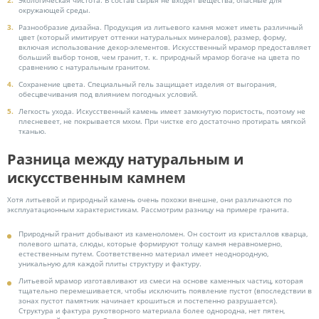
Экологическая чистота. В состав сырья не входят вещества, опасные для
окружающей среды.
Разнообразие дизайна. Продукция из литьевого камня может иметь различный
цвет (который имитирует оттенки натуральных минералов), размер, форму,
включая использование декор-элементов. Искусственный мрамор предоставляет
больший выбор тонов, чем гранит, т. к. природный мрамор богаче на цвета по
сравнению с натуральным гранитом.
Сохранение цвета. Специальный гель защищает изделия от выгорания,
обесцвечивания под влиянием погодных условий.
Легкость ухода. Искусственный камень имеет замкнутую пористость, поэтому не
плесневеет, не покрывается мхом. При чистке его достаточно протирать мягкой
тканью.
Разница между натуральным и
искусственным камнем
Хотя литьевой и природный камень очень похожи внешне, они различаются по
эксплуатационным характеристикам. Рассмотрим разницу на примере гранита.
Природный гранит добывают из каменоломен. Он состоит из кристаллов кварца,
полевого шпата, слюды, которые формируют толщу камня неравномерно,
естественным путем. Соответственно материал имеет неоднородную,
уникальную для каждой плиты структуру и фактуру.
Литьевой мрамор изготавливают из смеси на основе каменных частиц, которая
тщательно перемешивается, чтобы исключить появление пустот (впоследствии в
зонах пустот памятник начинает крошиться и постепенно разрушается).
Структура и фактура рукотворного материала более однородна, нет пятен,