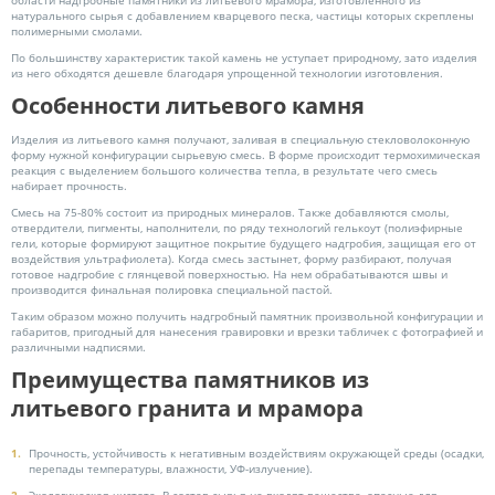
области надгробные памятники из литьевого мрамора, изготовленного из
натурального сырья с добавлением кварцевого песка, частицы которых скреплены
полимерными смолами.
По большинству характеристик такой камень не уступает природному, зато изделия
из него обходятся дешевле благодаря упрощенной технологии изготовления.
Особенности литьевого камня
Изделия из литьевого камня получают, заливая в специальную стекловолоконную
форму нужной конфигурации сырьевую смесь. В форме происходит термохимическая
реакция с выделением большого количества тепла, в результате чего смесь
набирает прочность.
Смесь на 75-80% состоит из природных минералов. Также добавляются смолы,
отвердители, пигменты, наполнители, по ряду технологий гелькоут (полиэфирные
гели, которые формируют защитное покрытие будущего надгробия, защищая его от
воздействия ультрафиолета). Когда смесь застынет, форму разбирают, получая
готовое надгробие с глянцевой поверхностью. На нем обрабатываются швы и
производится финальная полировка специальной пастой.
Таким образом можно получить надгробный памятник произвольной конфигурации и
габаритов, пригодный для нанесения гравировки и врезки табличек с фотографией и
различными надписями.
Преимущества памятников из
литьевого гранита и мрамора
Прочность, устойчивость к негативным воздействиям окружающей среды (осадки,
перепады температуры, влажности, УФ-излучение).