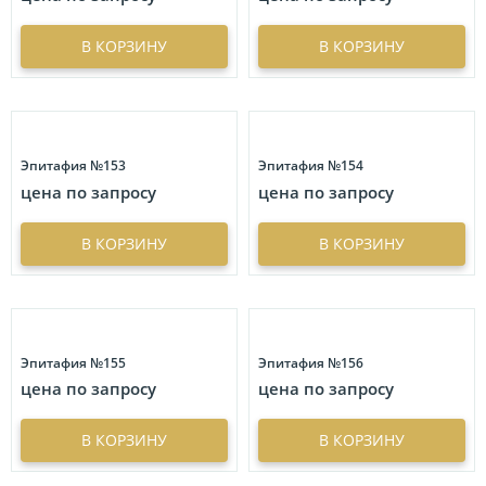
Портрет на стекле
63
кг.
кг.
Фон
6
Портреты на стекле с орнаментом
86
Скидка
В КОРЗИНУ
В КОРЗИНУ
Цветы
24
Портреты больших размеров
8
%
%
Эпитафия
8
Объемные изображения
Сбросить
3
Иконы
18
Эпитафия №153
Эпитафия №154
Металлофото
18
цена по запросу
цена по запросу
Графические композиции
61
В КОРЗИНУ
В КОРЗИНУ
Нестандартные формы
Цветное фото на памятник
60
Барельеф
3
Богемия
2
Круг
3
Эпитафия №155
Эпитафия №156
цена по запросу
цена по запросу
Купол
3
Прямоугольное фото с усеченными углами
1
В КОРЗИНУ
В КОРЗИНУ
Сердце
2