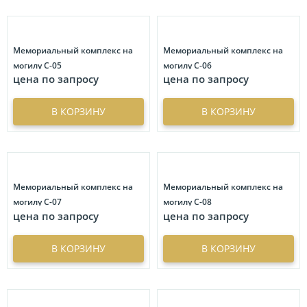
Гравировка портрета
4
Имитация гравировки
36
Литьевая фурнитура
63
Цена
Свечи
9
Живопись
13
Скульптуры на могилу
63
Мемориальный комплекс на
Мемориальный комплекс на
Символ
18
Художественные композиции имитирующие текстуру
руб.
руб.
Вес
могилу С-05
могилу С-06
камня
62
ФИО
8
Портрет на стекле
63
цена по запросу
цена по запросу
кг.
кг.
Фон
6
Портреты на стекле с орнаментом
86
Скидка
В КОРЗИНУ
В КОРЗИНУ
Цветы
24
Портреты больших размеров
8
%
%
Эпитафия
8
Объемные изображения
3
Иконы
18
Металлофото
18
Мемориальный комплекс на
Мемориальный комплекс на
могилу С-07
могилу С-08
Графические композиции
61
цена по запросу
цена по запросу
Нестандартные формы
В КОРЗИНУ
В КОРЗИНУ
Цветное фото на памятник
60
Барельеф
3
Богемия
2
Круг
3