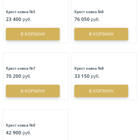
Цена
Свечи
9
Живопись
13
Скульптуры на могилу
63
Крест ковка №5
Крест ковка №6
Символ
18
Художественные композиции имитирующие текстуру
руб.
руб.
Вес
23 400
76 050
руб.
руб.
камня
62
ФИО
8
Портрет на стекле
63
кг.
кг.
Фон
6
В КОРЗИНУ
В КОРЗИНУ
Портреты на стекле с орнаментом
86
Скидка
Цветы
24
Портреты больших размеров
8
%
%
Эпитафия
8
Объемные изображения
3
Иконы
18
Крест ковка №7
Крест ковка №8
Металлофото
18
70 200
33 150
руб.
руб.
Графические композиции
61
В КОРЗИНУ
В КОРЗИНУ
Нестандартные формы
Цветное фото на памятник
60
Барельеф
3
Богемия
2
Крест ковка №9
Круг
3
42 900
руб.
Купол
3