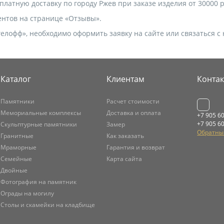
латную доставку по городу Ржев при заказе изделия от 30000 р
ентов на странице «Отзывы».
гелофф», необходимо оформить заявку на сайте или связаться
Каталог
Клиентам
Конта
Памятники
Расчет стоимости
Мемориальные комплексы
Доставка и оплата
+7 905 6
+7 905 6
Скульптурные памятники
Замер
Обратны
Гранитные
Как заказать
Мраморные
Гарантия и возврат
Семейные
Карта сайта
Двойные
Фотография на памятник
Ограды на могилу
Столы и скамейки на кладбище