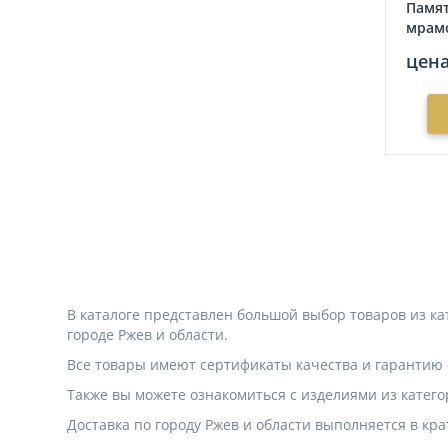
Памят
мрамо
Купол
3
цена
Прямоугольное фото с усеченными
углами
1
Сердце
2
В каталоге представлен большой выбор товаров из к
городе Ржев и области.
Все товары имеют сертификаты качества и гарантию от
Также вы можете ознакомиться с изделиями из катего
Доставка по городу Ржев и области выполняется в кра