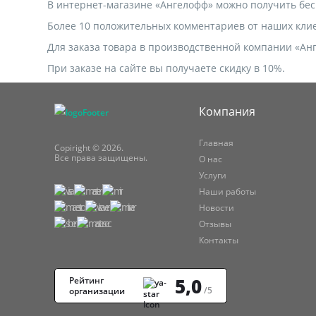
В интернет-магазине «Ангелофф» можно получить бесп
Более 10 положительных комментариев от наших кли
Для заказа товара в производственной компании «Ан
При заказе на сайте вы получаете скидку в 10%.
Компания
Главная
Copiright © 2026.
Все права защищены.
О нас
Услуги
Наши работы
Новости
Отзывы
Контакты
5,0
Рейтинг
/5
организации