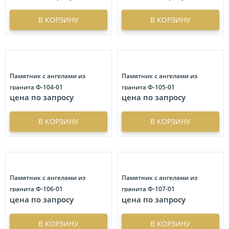
Иконы на кладбище
18
Лампадки
ЦОКОЛЬ НА МОГИЛУ ИЗ ГРАНИТА И МРАМОРА
2
Ритуальные таблички
132
В КОРЗИНУ
В КОРЗИНУ
Гравировка креста
18
Шары
5
Портреты
ФУРНИТУРА
175
Пейзаж
26
Реставрация фотографий
8
ЭПИТАФИИ
Бронзовая фурнитура
23
Гравировка портрета
4
Имитация гравировки
36
Литьевая фурнитура
63
Цена
Свечи
9
Живопись
13
Памятник с ангелами из
Памятник с ангелами из
Скульптуры на могилу
63
гранита Ф-104-01
гранита Ф-105-01
Символ
18
Художественные композиции имитирующие текстуру
руб.
руб.
цена по запросу
цена по запросу
Вес
камня
62
ФИО
8
Портрет на стекле
63
кг.
кг.
Фон
6
В КОРЗИНУ
В КОРЗИНУ
Портреты на стекле с орнаментом
86
Скидка
Цветы
24
Портреты больших размеров
8
%
%
Эпитафия
8
Объемные изображения
3
Иконы
18
Памятник с ангелами из
Памятник с ангелами из
гранита Ф-106-01
гранита Ф-107-01
Металлофото
18
цена по запросу
цена по запросу
Графические композиции
61
Нестандартные формы
В КОРЗИНУ
В КОРЗИНУ