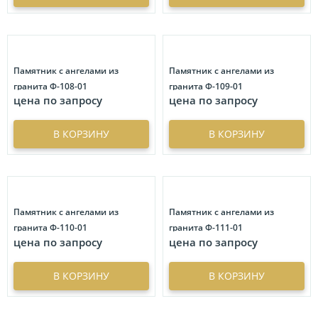
Цветное фото на памятник
60
Барельеф
3
Богемия
2
Круг
3
Памятник с ангелами из
Памятник с ангелами из
Купол
3
гранита Ф-108-01
гранита Ф-109-01
цена по запросу
цена по запросу
Прямоугольное фото с усеченными углами
1
Сердце
2
В КОРЗИНУ
В КОРЗИНУ
Памятник с ангелами из
Памятник с ангелами из
гранита Ф-110-01
гранита Ф-111-01
цена по запросу
цена по запросу
В КОРЗИНУ
В КОРЗИНУ