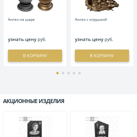
Ангел на шаре
Ангел с игрушкой
узнать цену
узнать цену
руб.
руб.
В КОРЗИНУ
В КОРЗИНУ
АКЦИОННЫЕ ИЗДЕЛИЯ
П